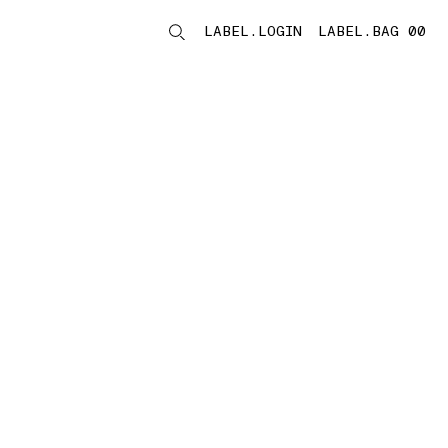
LABEL.LOGIN
LABEL.BAG 00
LABEL.ITEMS