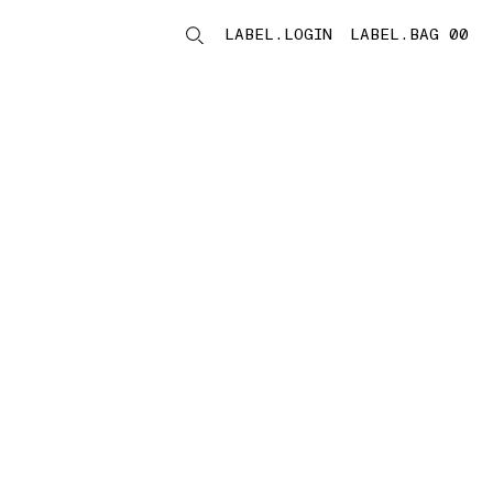
LABEL.LOGIN
LABEL.BAG 00
LABEL.ITEMS