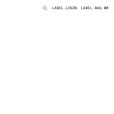
LABEL.LOGIN
LABEL.BAG 00
LABEL.ITEMS