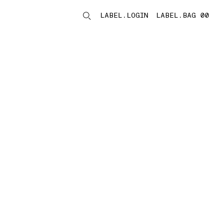
LABEL.LOGIN
LABEL.BAG 00
LABEL.ITEMS