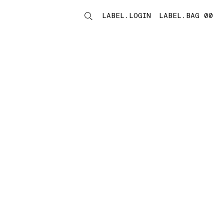
LABEL.LOGIN
LABEL.BAG 00
LABEL.ITEMS