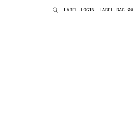
LABEL.LOGIN
LABEL.BAG 00
LABEL.ITEMS