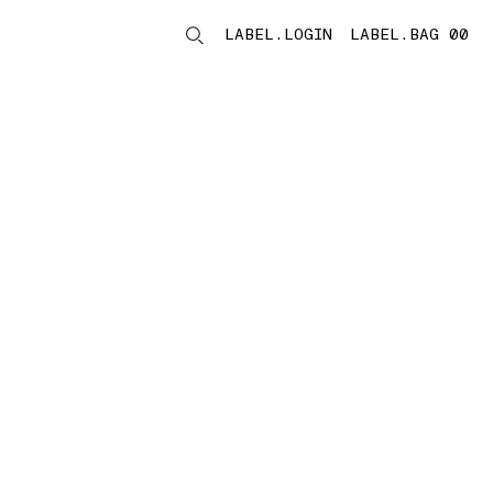
LABEL.LOGIN
LABEL.BAG 00
LABEL.ITEMS