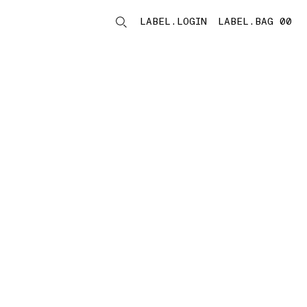
LABEL.LOGIN
LABEL.BAG 00
LABEL.ITEMS