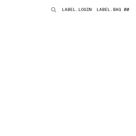
LABEL.LOGIN
LABEL.BAG 00
LABEL.ITEMS