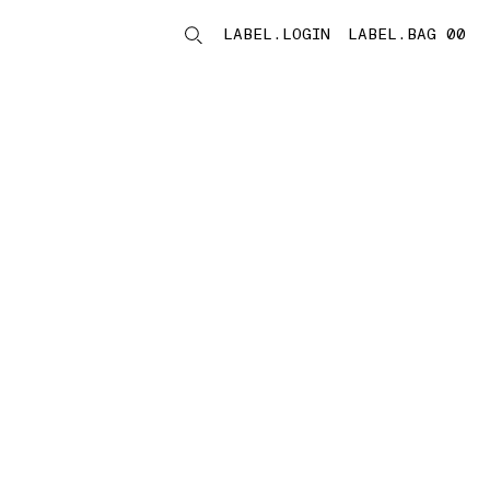
LABEL.LOGIN
LABEL.BAG 00
LABEL.ITEMS