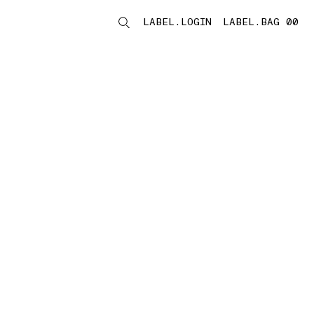
LABEL.LOGIN
LABEL.BAG 00
LABEL.ITEMS