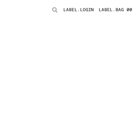
LABEL.LOGIN
LABEL.BAG 00
LABEL.ITEMS