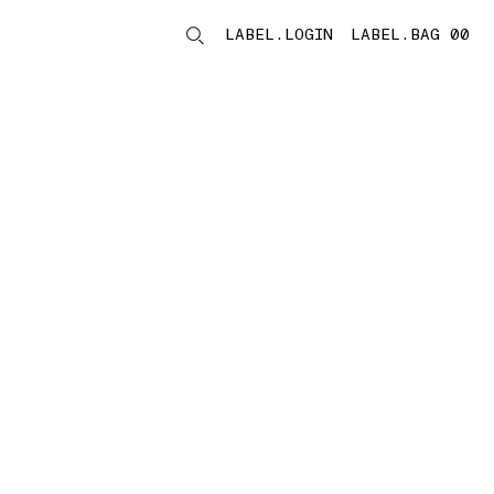
LABEL.LOGIN
LABEL.BAG 00
LABEL.ITEMS