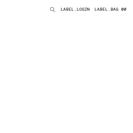
LABEL.LOGIN
LABEL.BAG 00
LABEL.ITEMS