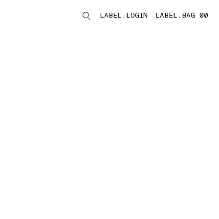
LABEL.LOGIN
LABEL.BAG 00
LABEL.ITEMS