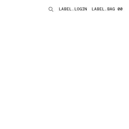
LABEL.LOGIN
LABEL.BAG 00
LABEL.ITEMS