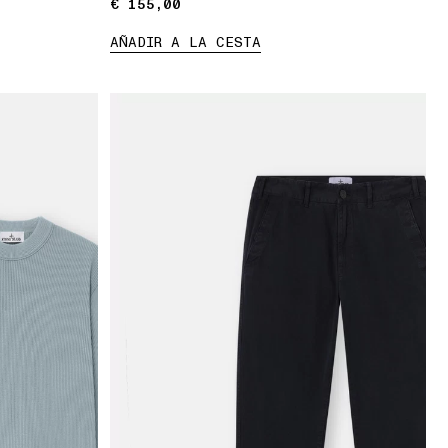
€ 155,00
€ 155,00
AÑADIR A LA CESTA