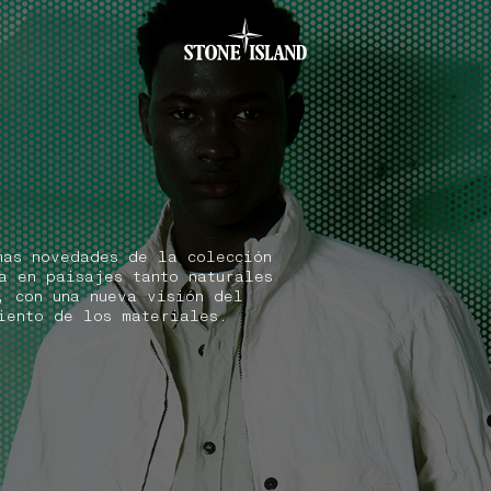
.GOTOFOOTER
mas novedades de la colección
a en paisajes tanto naturales
, con una nueva visión del
iento de los materiales.