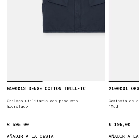
G100013 DENSE COTTON TWILL-TC
2100001 ORG
Chaleco utilitario con producto
Camiseta de c
hidrófugo
‘Mud’
€ 595,00
€ 595,00
€ 195,00
€ 195,00
AÑADIR A LA CESTA
AÑADIR A LA