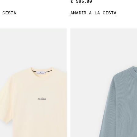
€ 395,00
€ 395,00
 CESTA
AÑADIR A LA CESTA