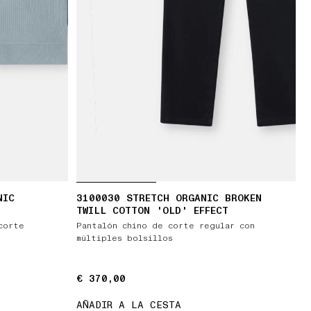
NIC
3100030 STRETCH ORGANIC BROKEN
TWILL COTTON 'OLD' EFFECT
corte
Pantalón chino de corte regular con
múltiples bolsillos
€ 370,00
€ 370,00
AÑADIR A LA CESTA