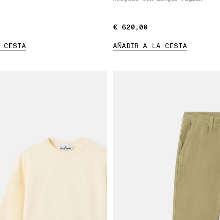
€ 620,00
€ 620,00
 CESTA
AÑADIR A LA CESTA