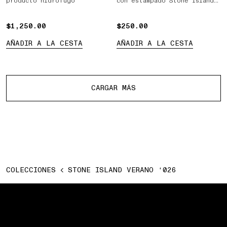
producto hidrófugo
con estampado Stone Island
Marina en relieve
$1,250.00
$1,250.00
$250.00
$250.00
AÑADIR A LA CESTA
AÑADIR A LA CESTA
Más productos
CARGAR MÁS
COLECCIONES
STONE ISLAND VERANO ‘026