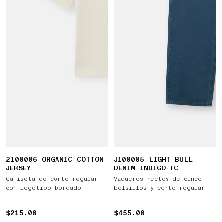
2100006 ORGANIC COTTON
J100005 LIGHT BULL
JERSEY
DENIM INDIGO-TC
Camiseta de corte regular
Vaqueros rectos de cinco
con logotipo bordado
bolsillos y corte regular
$215.00
$215.00
$455.00
$455.00