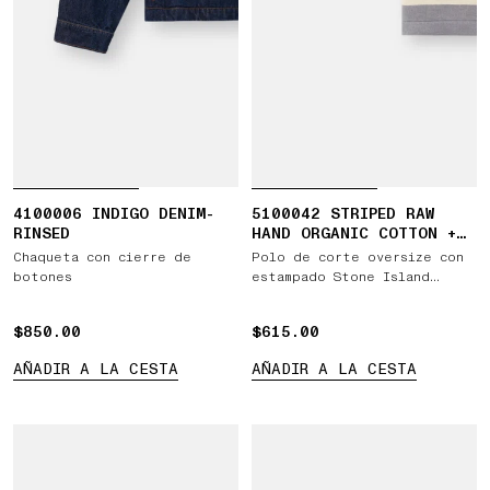
4100006 INDIGO DENIM-
5100042 STRIPED RAW
RINSED
HAND ORGANIC COTTON +
LINEN_S.I. MARINA
Chaqueta con cierre de
Polo de corte oversize con
botones
estampado Stone Island
Marina
$850.00
$850.00
$615.00
$615.00
AÑADIR A LA CESTA
AÑADIR A LA CESTA