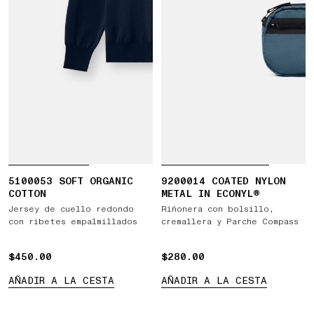
5100053 SOFT ORGANIC
9200014 COATED NYLON
COTTON
METAL IN ECONYL®
Jersey de cuello redondo
Riñonera con bolsillo,
con ribetes empalmillados
cremallera y Parche Compass
$450.00
$450.00
$280.00
$280.00
AÑADIR A LA CESTA
AÑADIR A LA CESTA