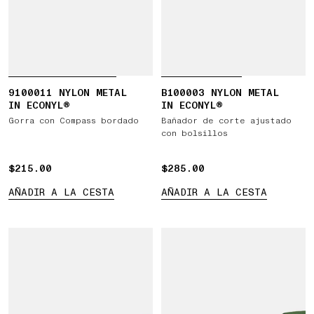
9100011 NYLON METAL
B100003 NYLON METAL
IN ECONYL®
IN ECONYL®
Gorra con Compass bordado
Bañador de corte ajustado
con bolsillos
$215.00
$215.00
$285.00
$285.00
AÑADIR A LA CESTA
AÑADIR A LA CESTA