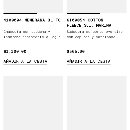
4100004 MEMBRANA 3L TC
6100054 COTTON
FLEECE_S.I. MARINA
Chaqueta con capucha y
Sudadera de corte oversize
membrana resistente al agua
con capucha y estampado
Stone Island Marina
$1,100.00
$1,100.00
$565.00
$565.00
AÑADIR A LA CESTA
AÑADIR A LA CESTA