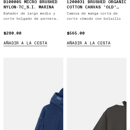
B100005 MICRO BRUSHED
1200031 BRUSHED ORGANIC
NYLON-TC_S.I. MARINA
COTTON CANVAS 'OLD'
EFFECT
Bañador de largo medio y
Camisa de manga corta de
corte holgado de pernera
corte cómodo con bolsillo
ancha
$280.00
$280.00
$565.00
$565.00
AÑADIR A LA CESTA
AÑADIR A LA CESTA