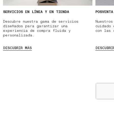
SERVICIOS EN LÍNEA Y EN TIENDA
POSVENTA
Descubre nuestra gama de servicios
Nuestros
diseñados para garantizar una
cuidado 
experiencia de compra fluida y
con las 
personalizada.
DESCUBRIR MÁS
DESCUBRI
IENDA
PAUSAR
02 RESERVA UNA CITA
03 DEVOLUCIONES GRATUITAS