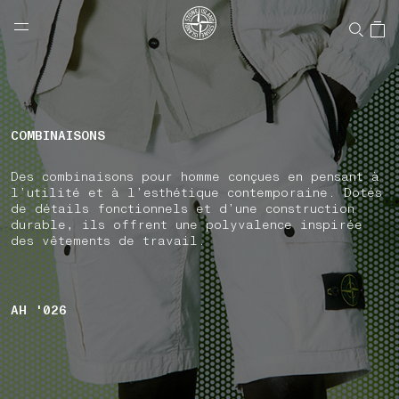
NAVIGATION.ARIA.GOTOMAINCONTENT
NAVIGATION.ARIA.
LABEL.SHOPPINGCOUNTRY
CANADA
COMBINAISONS
Des combinaisons pour homme conçues en pensant à
l’utilité et à l’esthétique contemporaine. Dotés
de détails fonctionnels et d’une construction
durable, ils offrent une polyvalence inspirée
des vêtements de travail.
AH '026