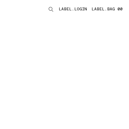
LABEL.LOGIN
LABEL.BAG 00
LABEL.ITEMS