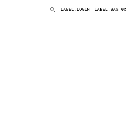
LABEL.LOGIN
LABEL.BAG 00
LABEL.ITEMS