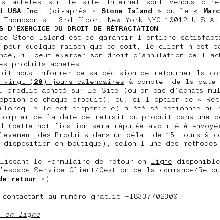
ts achetés sur le site Internet sont vendus dire
d USA Inc
. (ci-après «
Stone Island
» ou le «
Marc
 Thompson st. 3rd floor, New York NYC 10012 U.S.A.
S D’EXERCICE DU DROIT DE RÉTRACTATION
de Stone Island est de garantir l’entière satisfact
 pour quelque raison que ce soit, le client n’est p
nde, il peut exercer son droit d’annulation de l’ac
les produits achetés.
oit nous informer de sa décision de retourner la co
 vingt (
20
) jours calendaires
à compter de la date 
u produit acheté sur le Site (ou en cas d’achats mu
eption de chaque produit), ou, si l’option de « Ret
(lorsqu’elle est disponible) a été sélectionnée au 
compter de la date de retrait du produit dans une b
d (cette notification sera réputée avoir été envoyé
lèvement des Produits dans un délai de 15 jours à c
 disposition en boutique), selon l’une des méthodes
plissant le Formulaire de retour en
ligne
disponible
l’espace
Service Client/Gestion de la commande/Retou
de retour
»);
 contactant au numéro gratuit +18337702300
s en ligne