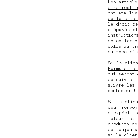
Les article
être restit
ont été liv
de la date 
le droit de
prépayée et
instruction
de collecte
colis au tr
ou mode d’e
Si le clie
Formulaire 
qui seront 
de suivre l
suivre les 
contacter 
Si le clie
pour renvoy
d’expéditio
retour, et 
produits pe
de toujours
si le clien