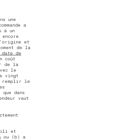
ns une
commande a
s à un
 encore
’origine et
moment de la
 date de
n coût
r de la
vec le
s vingt
 remplir le
es
i que dans
endeur vaut
ctement
:
pli et
n
ou (b) a