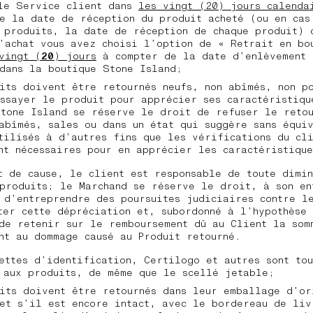
 le Service client dans
les vingt (20) jours calenda
e la date de réception du produit acheté (ou en cas
 produits, la date de réception de chaque produit) 
’achat vous avez choisi l’option de « Retrait en bo
vingt (
20
) jours
à compter de la date d’enlèvement 
 dans la boutique Stone Island;
its doivent être retournés neufs, non abîmés, non p
ssayer le produit pour apprécier ses caractéristiqu
tone Island se réserve le droit de refuser le reto
abîmés, sales ou dans un état qui suggère sans équi
tilisés à d’autres fins que les vérifications du cl
nt nécessaires pour en apprécier les caractéristique
t de cause, le client est responsable de toute dimi
produits; le Marchand se réserve le droit, à son en
 d’entreprendre des poursuites judiciaires contre l
ter cette dépréciation et, subordonné à l’hypothèse 
de retenir sur le remboursement dû au Client la som
nt au dommage causé au Produit retourné.
ettes d’identification, Certilogo et autres sont tou
 aux produits, de même que le scellé jetable;
its doivent être retournés dans leur emballage d’or
et s’il est encore intact, avec le bordereau de liv