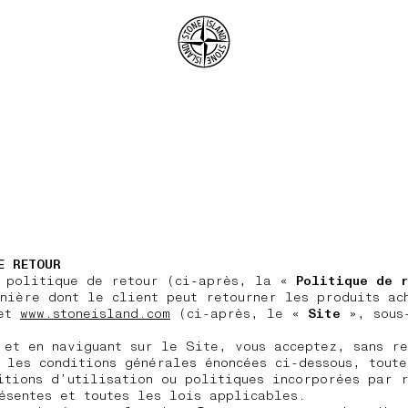
.GOTOFOOTER
E RETOUR
e politique de retour (ci-après, la «
Politique de r
nière dont le client peut retourner les produits ac
net
www.stoneisland.com
(ci-après, le «
Site
», sous
 et en naviguant sur le Site, vous acceptez, sans re
 les conditions générales énoncées ci-dessous, toute
itions d’utilisation ou politiques incorporées par 
ésentes et toutes les lois applicables.