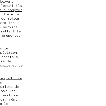
doivent
 lequel ils
s à compter
n d’exercer
 de retour
vre les
e service
emettant le
ransporteur
ns le
xpédition,
 possible
rié de
 colis et de
’expédition
s
uctions de
 par les
onseillons
eur, même
c le