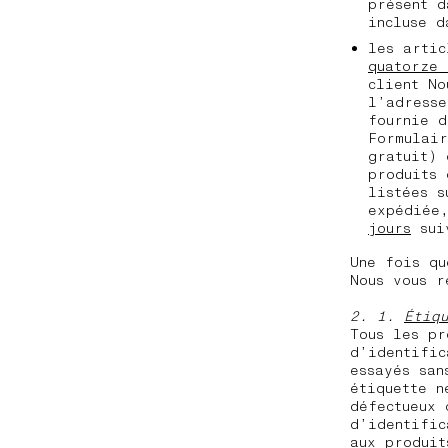
présent d
incluse d
les artic
quatorze 
client No
l’adresse
fournie d
Formulair
gratuit) 
produits 
listées s
expédiée
jours
suiv
Une fois qu
Nous vous r
2. 1.
Étiq
Tous les pr
d’identific
essayés san
étiquette n
défectueux 
d’identific
aux produit