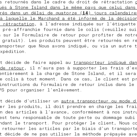
s retournés dans le cadre du droit de rétractation
ués à Stone Island dans le même pays que celui dans
rés dans un délai de quatorze (
14
) jours calendaire
à laquelle le Marchand a été informé de la décisio
 rétractation
, à l’adresse indiquée sur l’étiquette
 pré-affranchie fournie dans le colis (veuillez sui
s sur le Formulaire de retour pour profiter de notr
 gratuit). Les produits peuvent être retournés en r
ansporteur que Nous avons indiqué, ou via un autre t
xpédition.
nt décide de faire appel au
transporteur indiqué da
de retour
, il n’aura pas à supporter les frais d’e
entièrement à la charge de Stone Island, et il sera
e colis à tout moment. Dans ce cas, le client est p
instructions du Formulaire de retour inclus dans le
UPS pour organiser l’enlèvement.
nt décide d’utiliser un
autre transporteur ou mode d
er les produits, il doit prendre en charge les frai
n des articles à l’avance, conformément à nos instr
est tenu responsable de toute perte ou dommage subi
ndant le transport. Pour protéger le client, Nous c
 retourner les articles par le biais d’un transport
t décide de ne pas utiliser la méthode prépayée ave