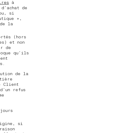
ires
à
 d’achat de
ou, si
utique »,
de la
ortés (hors
es) et non
ur de
voque qu’ils
ient
s.
nution de la
tière
e Client
d’un refus
me
jours
igine, si
raison