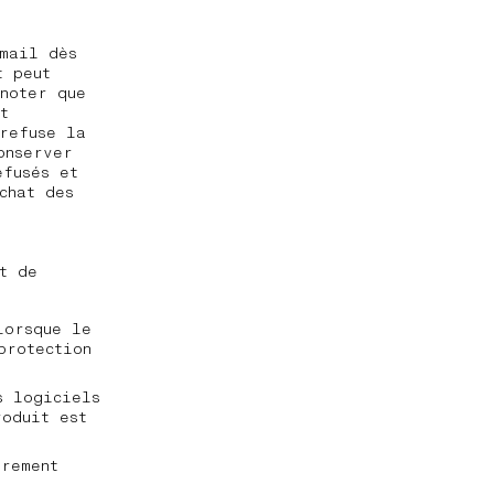
mail dès
t peut
noter que
t
refuse la
onserver
efusés et
chat des
t de
lorsque le
protection
s logiciels
roduit est
irement