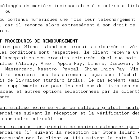
mélangés de manière indissociable à d’autres articl
; ou
ou contenus numériques une fois leur téléchargement 
, car il renonce alors expressément à son droit de
tion.
T PROCÉDURES DE REMBOURSEMENT
tion par Stone Island des produits retournés et vér
les conditions sont respectées, le client recevra un
l’acceptation des produits retournés. Quel que soit
ilisé (Alipay, Amex, Apple Pay, Diners, Discover, 
, Mastercard, Maestro, Paypal, China Union Pay, Vis
d remboursera tous les paiements reçus pour l’achat
is de livraison standard inclus, le cas échéant (ma
oi supplémentaires pour les options de livraison ex
adeau et autres options sélectionnées par le client
ants:
ent utilise notre service de collecte gratuit: quat
endaires
suivant la réception et la vérification de
 dans notre entrepôt; ou
ent retourne les produits de manière autonome: quat
endaires
(i) suivant la réception par Stone Island 
retournés par le client ou (ii) suivant la date à l