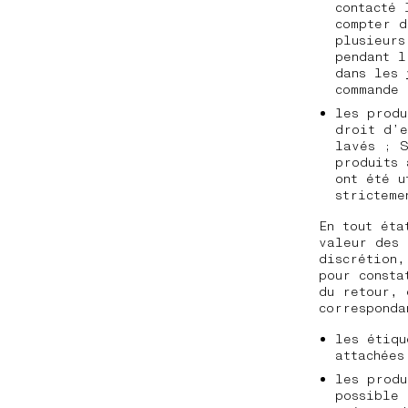
contacté
compter d
plusieurs
pendant l
dans les
commande
les produ
droit d’e
lavés ; S
produits 
ont été u
stricteme
En tout éta
valeur des 
discrétion,
pour consta
du retour, 
corresponda
les étiqu
attachées
les produ
possible 