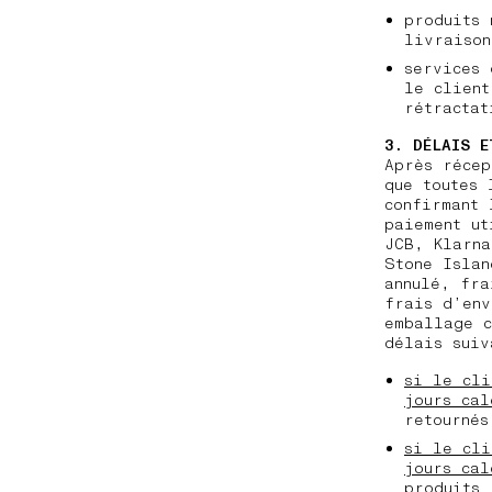
produits 
livraison
services 
le client
rétracta
3. DÉLAIS E
Après récep
que toutes 
confirmant 
paiement ut
JCB, Klarna
Stone Islan
annulé, fra
frais d’env
emballage c
délais suiv
si le cli
jours cal
retournés
si le cli
jours cal
produits 