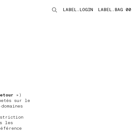
LABEL.LOGIN
LABEL.BAG 00
LABEL.ITEMS
etour
»)
hetés sur le
-domaines
striction
s les
référence