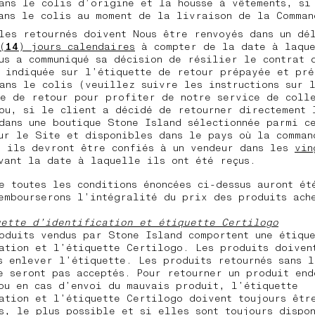
ans le colis d’origine et la housse à vêtements, si
ans le colis au moment de la livraison de la Comman
les retournés doivent Nous être renvoyés dans un dé
(
14
) jours calendaires
à compter de la date à laqu
us a communiqué sa décision de résilier le contrat 
 indiquée sur l’étiquette de retour prépayée et pré
ans le colis (veuillez suivre les instructions sur 
e de retour pour profiter de notre service de coll
ou, si le client a décidé de retourner directement 
dans une boutique Stone Island sélectionnée parmi c
ur le Site et disponibles dans le pays où la comman
, ils devront être confiés à un vendeur dans les
vin
ant la date à laquelle ils ont été reçus.
e toutes les conditions énoncées ci-dessus auront ét
embourserons l’intégralité du prix des produits ac
uette d’identification et étiquette Certilogo
oduits vendus par Stone Island comportent une étique
ation et l’étiquette Certilogo. Les produits doiven
s enlever l’étiquette. Les produits retournés sans l
e seront pas acceptés. Pour retourner un produit end
ou en cas d’envoi du mauvais produit, l’étiquette
ation et l’étiquette Certilogo doivent toujours êtr
s, le plus possible et si elles sont toujours dispo