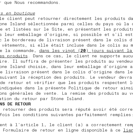
r que Nous recommandons.
rs en boutique
le client peut retourner directement les produits da
one Island sélectionnée parmi celles du pays où la 
e et listées sur le Site, en présentant les produit
s leur emballage d’origine, si possible et s’il est
c le bordereau de livraison présent dans le colis d
 vêtements, si elle était incluse dans le colis au 
de la commande,
dans les vingt (
20
) jours suivant la
es produits
. Dans ce cas, le client ne supporte aucu
ire. Il suffira de présenter les produits au vendeu
one Island choisie, dans leur emballage d’origine a
e livraison présent dans le colis d’origine dans le
suivant la réception des produits. Le vendeur devra
de retour et vérifier que les produits respectent l
indiquées dans la présente Politique de retour ains
ons générales de vente. La remise des produits au v
ation du retour par Stone Island.
NS DE RETOUR
 retourner des produits sera réputé avoir été corre
fois les conditions suivantes parfaitement remplies
ent à l’article 1, le client (a) a correctement rem
e Formulaire de retour en ligne disponible à ce
lie