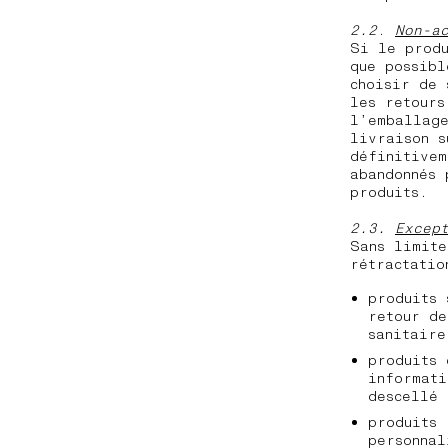
2.2
.
Non-a
Si le produ
que possibl
choisir de 
les retours
l’emballage
livraison s
définitivem
abandonnés 
produits.
2.3.
Excep
Sans limite
rétractatio
produits 
retour de
sanitaire
produits 
informati
descellé 
produits 
personnal