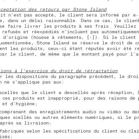
cceptation des retours par Stone Island
it n’est pas accepté, le client sera informé par e-
e, dans un délai raisonnable. Dans ce cas, le clien
se faire livrer les produits à ses frais. Veuillez 
 refusés et réexpédiés n’incluent pas automatiquemen
 d’origine (housse à vêtements, [-]). Si le client 
usmentionnée, Stone Island se réserve le droit de c
ent les produits, ceux-ci étant réputés avoir été r
par le client, de même que le montant payé pour l’a
tions à l’exercice du droit de rétractation
r les dispositions du paragraphe précédent, le droi
n ne s’applique pas aux:
scellés que le client a descellés après réception, 
 ces produits est inapproprié, pour des raisons de 
 et d’hygiène;
comprenant des enregistrements audio ou vidéo ou de
ques scellés ou autres éléments numériques, si le p
après sa livraison;
fabriqués selon les spécifications du client ou cla
isés;