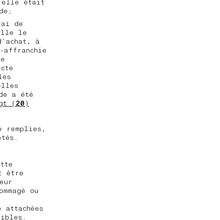
 elle était
de;
lai de
elle le
d’achat, à
-affranchie
le
ecte
les
elles
de a été
gt (
20
)
é remplies,
hetés.
tte
t être
eur
ommagé ou
e attachées
nibles.