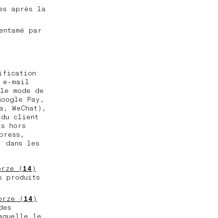
es après la
entamé par
ification
 e-mail
 le mode de
Google Pay,
a, WeChat),
 du client
is hors
press,
) dans les
orze (
14
)
s produits
orze (
14
)
des
aquelle le