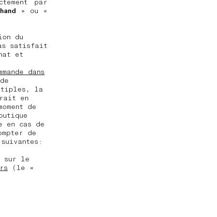
ctement par
hand
» ou «
ion du
as satisfait
hat et
mmande dans
de
ltiples, la
rait en
moment de
outique
e en cas de
ompter de
 suivantes:
 sur le
rs
(le «