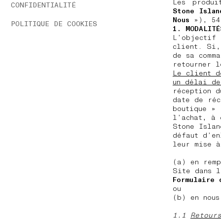
Les produi
CONFIDENTIALITÉ
Stone Islan
Nous
»), 54
POLITIQUE DE COOKIES
1. MODALITÉ
L’objectif 
client. Si,
de sa comma
retourner 
Le client d
un délai de
réception d
date de réc
boutique » 
l’achat, à 
Stone Islan
défaut d’en
leur mise à
(a) en rem
Site dans 
Formulaire 
ou
(b) en nous
1.1
Retour