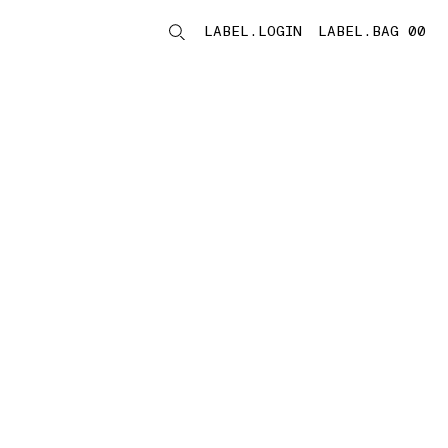
LABEL.LOGIN
LABEL.BAG 00
LABEL.ITEMS