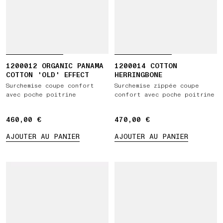
1200012 ORGANIC PANAMA
1200014 COTTON
COTTON 'OLD' EFFECT
HERRINGBONE
Surchemise coupe confort
Surchemise zippée coupe
avec poche poitrine
confort avec poche poitrine
460,00 €
460,00 €
470,00 €
470,00 €
AJOUTER AU PANIER
AJOUTER AU PANIER