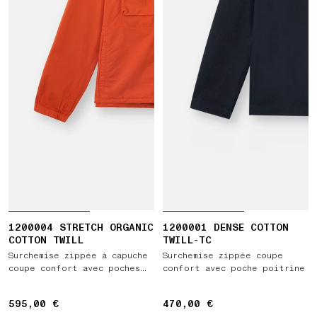
1200004 STRETCH ORGANIC
1200001 DENSE COTTON
COTTON TWILL
TWILL-TC
Surchemise zippée à capuche
Surchemise zippée coupe
coupe confort avec poches
confort avec poche poitrine
poitrine
595,00 €
595,00 €
470,00 €
470,00 €