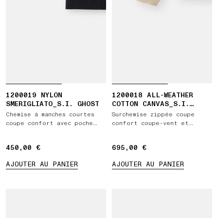
1200019 NYLON
1200018 ALL-WEATHER
SMERIGLIATO_S.I. GHOST
COTTON CANVAS_S.I.
GHOST
Chemise à manches courtes
Surchemise zippée coupe
coupe confort avec poche
confort coupe-vent et
poitrine
respirante
450,00 €
450,00 €
695,00 €
695,00 €
AJOUTER AU PANIER
AJOUTER AU PANIER