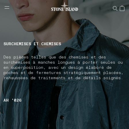
NAVIGATION.ARIA.GOTOMAINCONTENT
NAVIGATION.ARIA.
LABEL.SHOPPINGCOUNTRY
FRANCE
SURCHEMISES ET CHEMISES
Des pièces telles que des chemises et des
surchemises à manches longues à porter seules ou
en superposition, avec un design élaboré de
poches et de fermetures stratégiquement placées,
rehaussées de traitements et de détails soignés.
AH '026