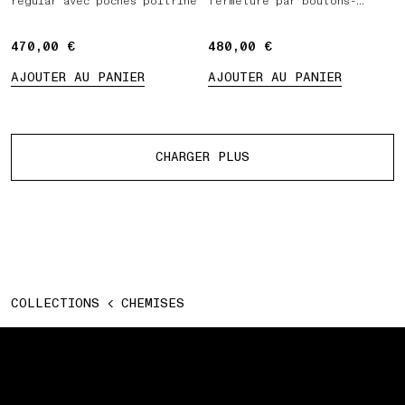
regular avec poches poitrine
fermeture par boutons-
pression avec poche
poitrine
470,00 €
470,00 €
480,00 €
480,00 €
AJOUTER AU PANIER
AJOUTER AU PANIER
Plus de produits
CHARGER PLUS
COLLECTIONS
CHEMISES