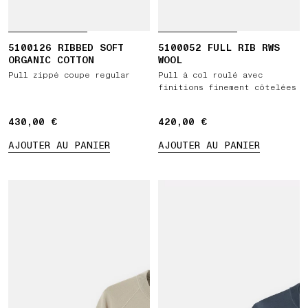
5100126 RIBBED SOFT
5100052 FULL RIB RWS
ORGANIC COTTON
WOOL
Pull zippé coupe regular
Pull à col roulé avec
finitions finement côtelées
430,00 €
430,00 €
420,00 €
420,00 €
AJOUTER AU PANIER
AJOUTER AU PANIER