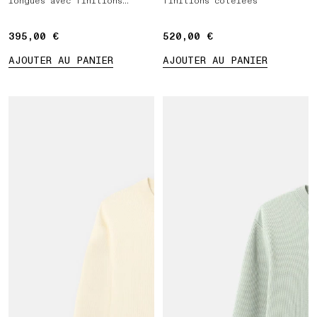
longues avec finitions
finitions côtelées
côtelées
395,00 €
395,00 €
520,00 €
520,00 €
AJOUTER AU PANIER
AJOUTER AU PANIER