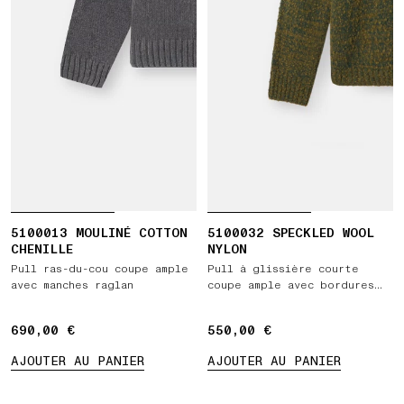
5100013 MOULINÉ COTTON
5100032 SPECKLED WOOL
CHENILLE
NYLON
Pull ras-du-cou coupe ample
Pull à glissière courte
avec manches raglan
coupe ample avec bordures
côtelées
690,00 €
690,00 €
550,00 €
550,00 €
AJOUTER AU PANIER
AJOUTER AU PANIER