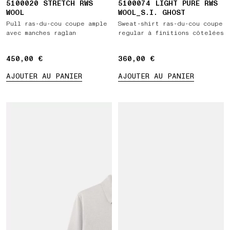
5100020 STRETCH RWS
5100074 LIGHT PURE RWS
WOOL
WOOL_S.I. GHOST
Pull ras-du-cou coupe ample
Sweat-shirt ras-du-cou coupe
avec manches raglan
regular à finitions côtelées
450,00 €
450,00 €
360,00 €
360,00 €
AJOUTER AU PANIER
AJOUTER AU PANIER