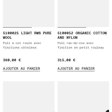
5100025 LIGHT RWS PURE
5100052 ORGANIC COTTON
WOOL
AND NYLON
Pull à col roulé avec
Pull ras-du-cou avec
finitions côtelées
finition en petit rouleau
360,00 €
360,00 €
315,00 €
315,00 €
AJOUTER AU PANIER
AJOUTER AU PANIER