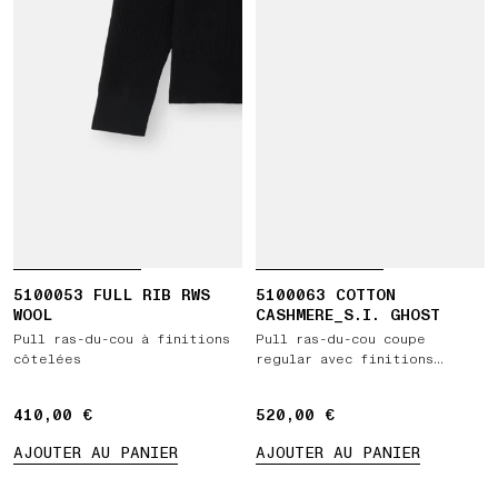
5100053 FULL RIB RWS
5100063 COTTON
WOOL
CASHMERE_S.I. GHOST
Pull ras-du-cou à finitions
Pull ras-du-cou coupe
côtelées
regular avec finitions
côtelées
410,00 €
410,00 €
520,00 €
520,00 €
AJOUTER AU PANIER
AJOUTER AU PANIER