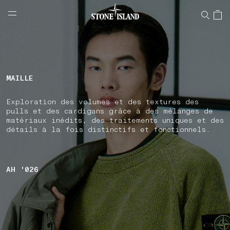
NAVIGATION.ARIA.GOTOMAINCONTENT
NAVIGATION.ARIA.
LABEL.SHOPPINGCOUNTRY
FRANCE
MAILLE
Exploration des volumes et des textures des
pulls et des cardigans grâce à des mélanges de
matériaux inédits, des traitements uniques et des
détails à la fois distinctifs et fonctionnels.
AH '026