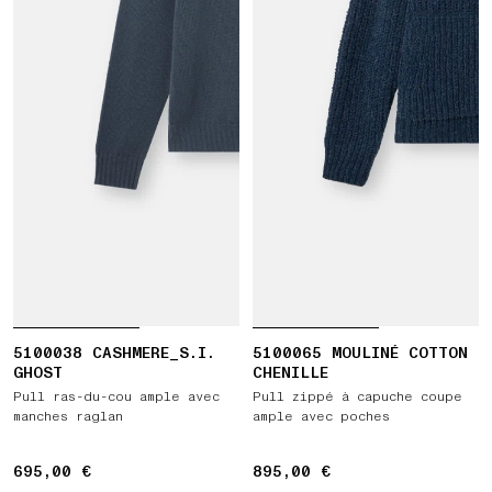
5100038 CASHMERE_S.I.
5100065 MOULINÉ COTTON
GHOST
CHENILLE
Pull ras-du-cou ample avec
Pull zippé à capuche coupe
manches raglan
ample avec poches
695,00 €
695,00 €
895,00 €
895,00 €