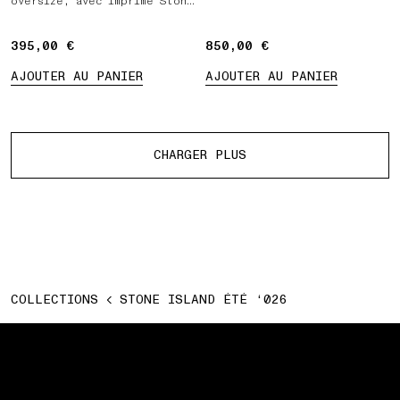
oversize, avec imprimé Stone
Island Marina
395,00 €
395,00 €
850,00 €
850,00 €
AJOUTER AU PANIER
AJOUTER AU PANIER
Plus de produits
CHARGER PLUS
COLLECTIONS
STONE ISLAND ÉTÉ ‘026