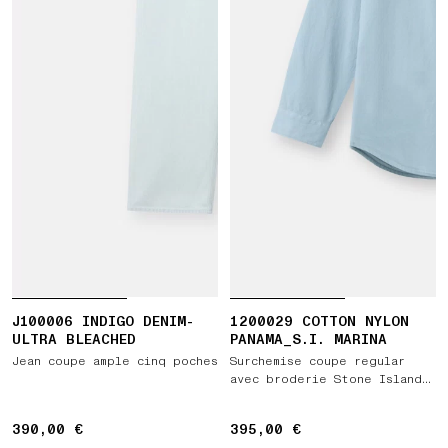
J100006 INDIGO DENIM-
1200029 COTTON NYLON
ULTRA BLEACHED
PANAMA_S.I. MARINA
Jean coupe ample cinq poches
Surchemise coupe regular
avec broderie Stone Island
Marina
390,00 €
390,00 €
395,00 €
395,00 €