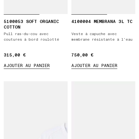
5100053 SOFT ORGANIC
4100004 MEMBRANA 3L TC
COTTON
Pull ras-du-cou avec
Veste à capuche avec
coutures à bord roulotté
membrane résistante à l’eau
315,00 €
315,00 €
750,00 €
750,00 €
AJOUTER AU PANIER
AJOUTER AU PANIER