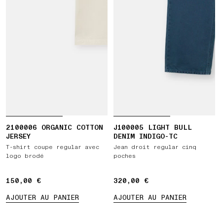
2100006 ORGANIC COTTON
J100005 LIGHT BULL
JERSEY
DENIM INDIGO-TC
T-shirt coupe regular avec
Jean droit regular cinq
logo brodé
poches
150,00 €
150,00 €
320,00 €
320,00 €
AJOUTER AU PANIER
AJOUTER AU PANIER