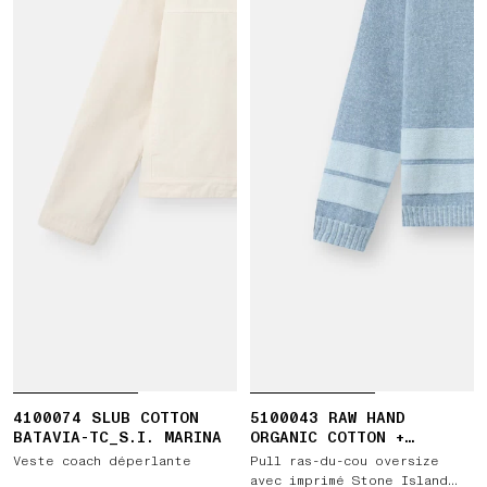
4100074 SLUB COTTON
5100043 RAW HAND
BATAVIA-TC_S.I. MARINA
ORGANIC COTTON +
LINEN_S.I. MARINA
Veste coach déperlante
Pull ras-du-cou oversize
avec imprimé Stone Island