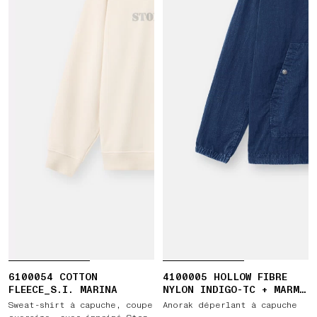
6100054 COTTON
4100005 HOLLOW FIBRE
FLEECE_S.I. MARINA
NYLON INDIGO-TC + MARMO
CORROSION
Sweat-shirt à capuche, coupe
Anorak déperlant à capuche