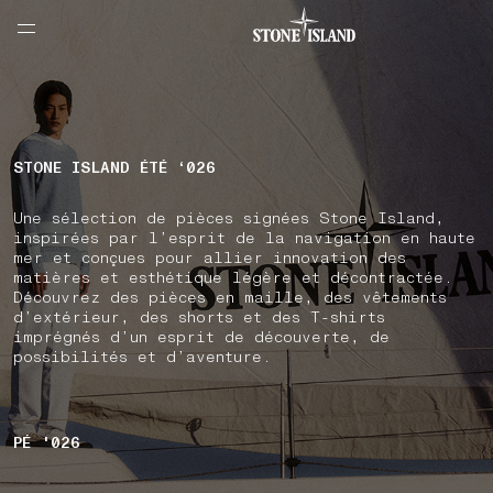
NAVIGATION.ARIA.GOTOMAINCONTENT
NAVIGATION.ARIA.
LABEL.SHOPPINGCOUNTRY
FRANCE
STONE ISLAND ÉTÉ ‘026
Une sélection de pièces signées Stone Island,
inspirées par l’esprit de la navigation en haute
mer et conçues pour allier innovation des
matières et esthétique légère et décontractée.
Découvrez des pièces en maille, des vêtements
d’extérieur, des shorts et des T-shirts
imprégnés d’un esprit de découverte, de
possibilités et d’aventure.
PÉ '026