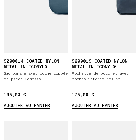
9200014 COATED NYLON
9200019 COATED NYLON
METAL IN ECONYL®
METAL IN ECONYL®
Sac banane avec poche zippée
Pochette de poignet avec
et patch Compass
poches intérieures et
fermeture zippée
195,00 €
195,00 €
175,00 €
175,00 €
AJOUTER AU PANIER
AJOUTER AU PANIER