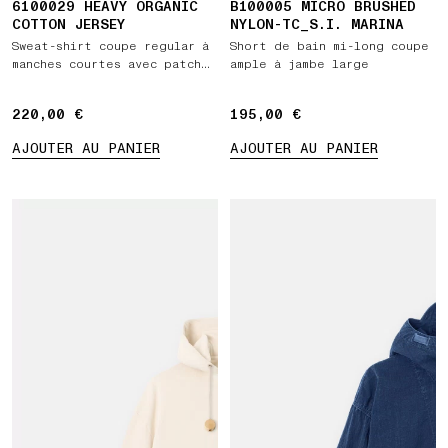
6100029 HEAVY ORGANIC
B100005 MICRO BRUSHED
COTTON JERSEY
NYLON-TC_S.I. MARINA
Sweat-shirt coupe regular à
Short de bain mi-long coupe
manches courtes avec patch
ample à jambe large
Compass
220,00 €
220,00 €
195,00 €
195,00 €
AJOUTER AU PANIER
AJOUTER AU PANIER