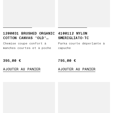
1200031 BRUSHED ORGANIC
4100112 NYLON
COTTON CANVAS 'OLD'
SMERIGLIATO-TC
EFFECT
Chemise coupe confort à
Parka courte déperlante à
manches courtes et à poche
capuche
395,00 €
395,00 €
795,00 €
795,00 €
AJOUTER AU PANIER
AJOUTER AU PANIER