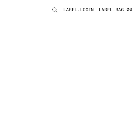
LABEL.LOGIN
LABEL.BAG 00
LABEL.ITEMS