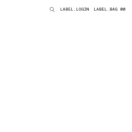
LABEL.LOGIN
LABEL.BAG 00
LABEL.ITEMS