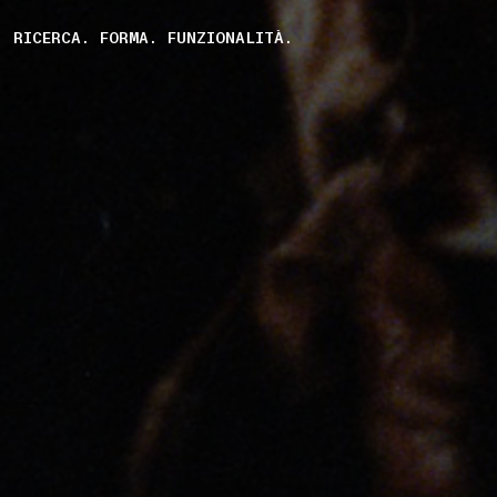
RICERCA. FORMA. FUNZIONALITÀ.