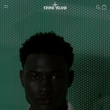
Stone Island 온라인 스토어
NAVIGATION.ARIA.GOTOMAINCONTENT
NAVIGATION.ARIA.
LABEL.SHOPPINGCOUNTRY
대한민국