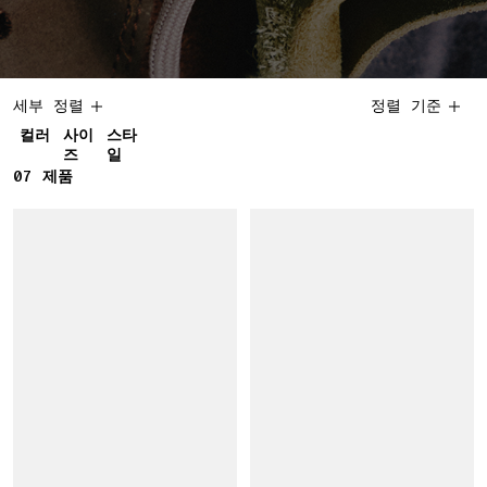
세부 정렬
정렬 기준
컬러
사이
스타
즈
일
07
7 제품
제품