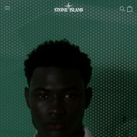
Stone Island 온라인 스토어
NAVIGATION.ARIA.GOTOMAINCONTENT
NAVIGATION.ARIA.
LABEL.SHOPPINGCOUNTRY
대한민국