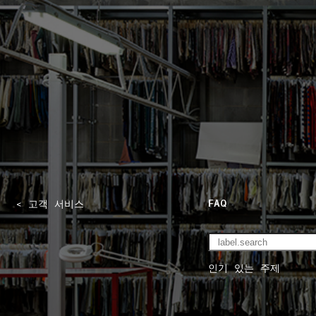
NAVIGATION.ARIA.GOTOMAINCONTENT
NAVIGATION.ARIA
FAQ
< 고객 서비스
인기 있는 주제