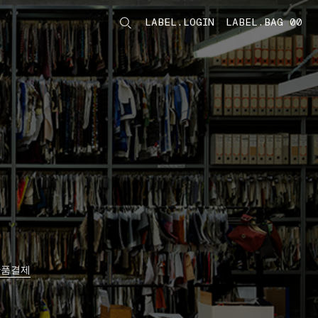
LABEL.LOGIN
LABEL.BAG 00
LABEL.ITEMS
반품
결제