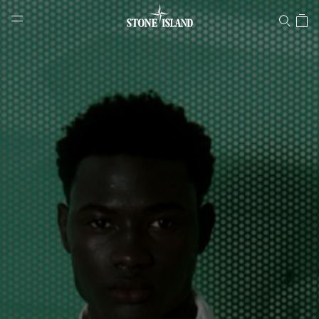
Stone Island 온라인 스토어
NAVIGATION.ARIA.GOTOMAINCONTENT
NAVIGATION.ARIA.
LABEL.SHOPPINGCOUNTRY
대한민국