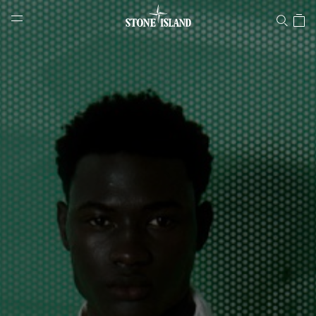
Stone Island 온라인 스토어
NAVIGATION.ARIA.GOTOMAINCONTENT
NAVIGATION.ARIA.
LABEL.SHOPPINGCOUNTRY
대한민국