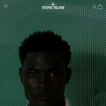
Stone Island 온라인 스토어
NAVIGATION.ARIA.GOTOMAINCONTENT
NAVIGATION.ARIA.
LABEL.SHOPPINGCOUNTRY
대한민국