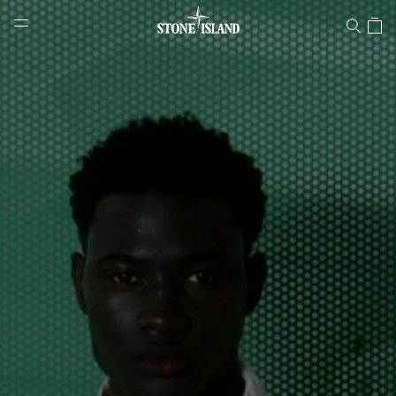
Stone Island 온라인 스토어
NAVIGATION.ARIA.GOTOMAINCONTENT
NAVIGATION.ARIA.
LABEL.SHOPPINGCOUNTRY
대한민국