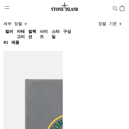
NAVIGATION.ARIA.GOTOMAINCONTENT
NAVIGATION.ARIA.
LABEL.SHOPPINGCOUNTRY
대한민국
Books
세부 정렬
정렬 기준
컬러
카테
컬렉
사이
스타
구성
고리
션
즈
일
01
1 제품
제품