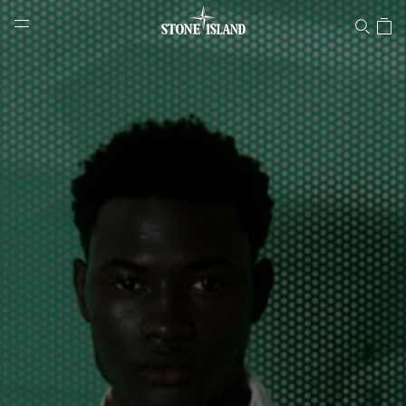
Stone Island 온라인 스토어
NAVIGATION.ARIA.GOTOMAINCONTENT
NAVIGATION.ARIA.
LABEL.SHOPPINGCOUNTRY
대한민국