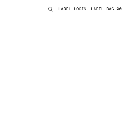
LABEL.LOGIN
LABEL.BAG 00
LABEL.ITEMS