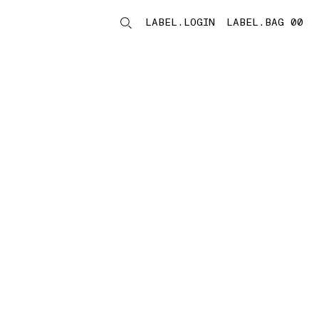
LABEL.LOGIN
LABEL.BAG 00
LABEL.ITEMS