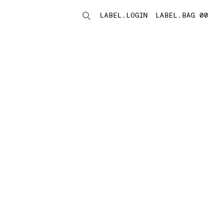
LABEL.LOGIN
LABEL.BAG 00
LABEL.ITEMS