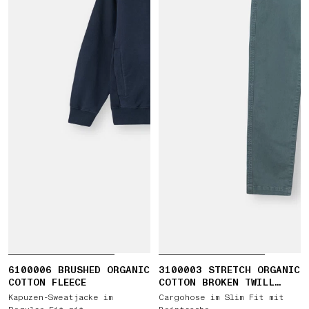
6100006 BRUSHED ORGANIC
3100003 STRETCH ORGANIC
COTTON FLEECE
COTTON BROKEN TWILL
'OLD' EFFECT
Kapuzen-Sweatjacke im
Cargohose im Slim Fit mit