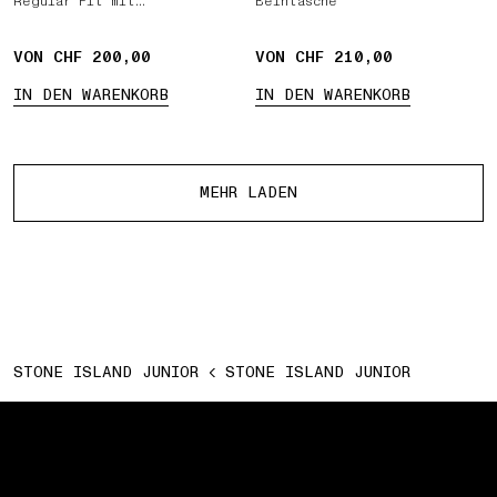
Regular Fit mit
Beintasche
Reißverschluss und gerippten
Seitenbändern
VON CHF 200,00
VON CHF 210,00
IN DEN WARENKORB
IN DEN WARENKORB
Mehr Produkte
MEHR LADEN
STONE ISLAND JUNIOR
STONE ISLAND JUNIOR