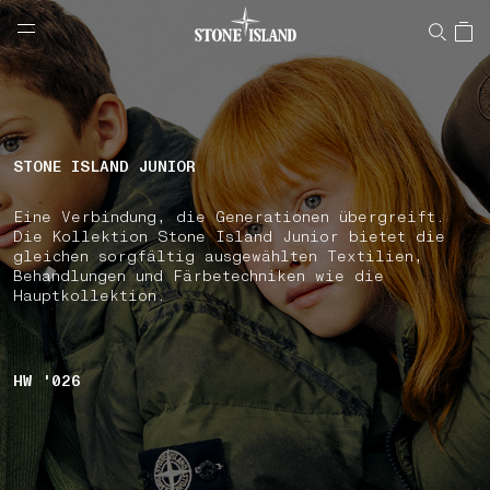
NAVIGATION.ARIA.GOTOMAINCONTENT
NAVIGATION.ARIA.
LABEL.SHOPPINGCOUNTRY
SCHWEIZ
STONE ISLAND JUNIOR
Eine Verbindung, die Generationen übergreift.
Die Kollektion Stone Island Junior bietet die
gleichen sorgfältig ausgewählten Textilien,
Behandlungen und Färbetechniken wie die
Hauptkollektion.
HW '026