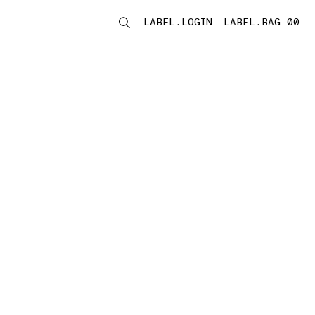
LABEL.LOGIN
LABEL.BAG 00
LABEL.ITEMS