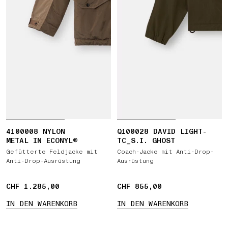
4100008 NYLON
Q100028 DAVID LIGHT-
METAL IN ECONYL®
TC_S.I. GHOST
Gefütterte Feldjacke mit
Coach-Jacke mit Anti-Drop-
Anti-Drop-Ausrüstung
Ausrüstung
CHF 1.285,00
CHF 1.285,00
CHF 855,00
CHF 855,00
IN DEN WARENKORB
IN DEN WARENKORB