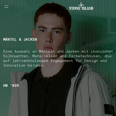
NAVIGATION.ARIA.GOTOMAINCONTENT
NAVIGATION.ARIA.
LABEL.SHOPPINGCOUNTRY
SCHWEIZ
MÄNTEL & JACKEN
Eine Auswahl an Mänteln und Jacken mit ikonischen
Silhouetten, Materialien und Färbetechniken, die
auf jahrzehntelangem Engagement für Design und
Innovation beruhen.
HW '026