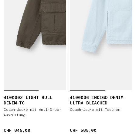
4100002 LIGHT BULL
4100006 INDIGO DENIM-
DENIM-TC
ULTRA BLEACHED
Coach-Jacke mit Anti-Drop-
Coach-Jacke mit Taschen
Ausrüstung
CHF 845,00
CHF 845,00
CHF 585,00
CHF 585,00