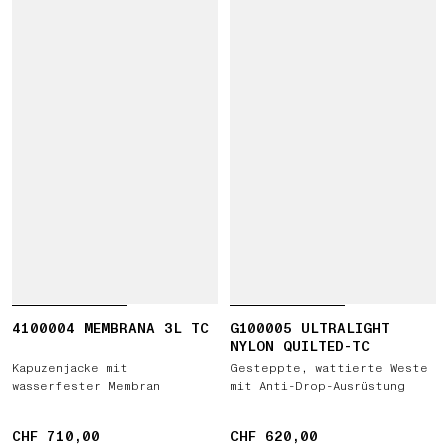
4100004 MEMBRANA 3L TC
G100005 ULTRALIGHT
NYLON QUILTED-TC
Kapuzenjacke mit
Gesteppte, wattierte Weste
wasserfester Membran
mit Anti-Drop-Ausrüstung
CHF 710,00
CHF 710,00
CHF 620,00
CHF 620,00