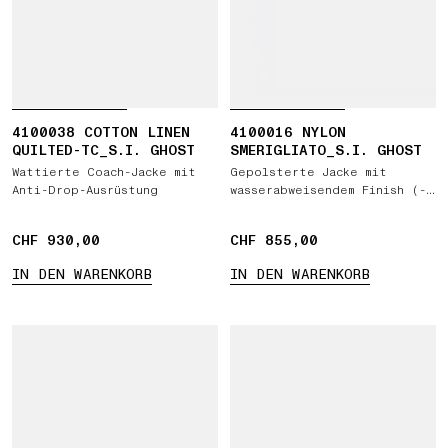
4100038 COTTON LINEN
4100016 NYLON
QUILTED-TC_S.I. GHOST
SMERIGLIATO_S.I. GHOST
Wattierte Coach-Jacke mit
Gepolsterte Jacke mit
Anti-Drop-Ausrüstung
wasserabweisendem Finish (--
> mit einem Finish mit Anti-
Drop-Ausrüstung)
CHF 930,00
CHF 930,00
CHF 855,00
CHF 855,00
IN DEN WARENKORB
IN DEN WARENKORB