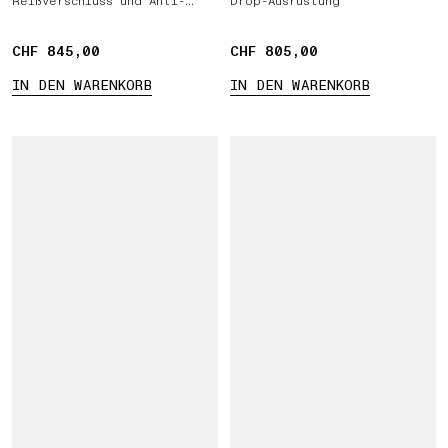
Reißverschluss und Anti-
Drop-Ausrüstung
Drop-Ausrüstung
CHF 845,00
CHF 845,00
CHF 805,00
CHF 805,00
IN DEN WARENKORB
IN DEN WARENKORB