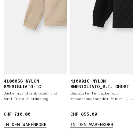
4100056 NYLON
4100016 NYLON
SMERIGLIATO-TC
SMERIGLIATO_S.I. GHOST
Jacke mit Stehkragen und
Gepolsterte Jacke mit
Anti-Drop-Ausrüstung
wasserabweisendem Finish (--
> mit einem Finish mit Anti-
Drop-Ausrüstung)
CHF 710,00
CHF 710,00
CHF 855,00
CHF 855,00
IN DEN WARENKORB
IN DEN WARENKORB