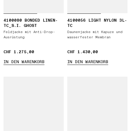
4100080 BONDED LINEN-
4100056 LIGHT NYLON 3L-
TC_S.I. GHOST
TC
Feldjacke mit Anti-Drop-
Daunenjacke mit Kapuze und
Ausrüstung
wasserfester Membran
CHF 1.275,00
CHF 1.275,00
CHF 1.430,00
CHF 1.430,00
IN DEN WARENKORB
IN DEN WARENKORB