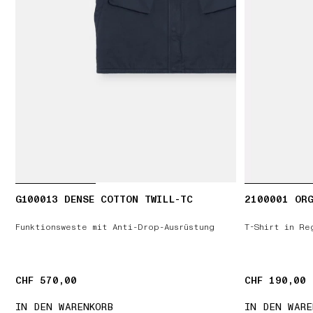
G100013 DENSE COTTON TWILL-TC
2100001 ORG
Funktionsweste mit Anti-Drop-Ausrüstung
T-Shirt in Re
CHF 570,00
CHF 570,00
CHF 190,00
CHF 190,00
IN DEN WARENKORB
IN DEN WARE