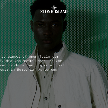
.GOTOFOOTER
neu eingetroffenen Teile der
6, die von natürlichen und vom
enen Landschaften inspiriert ist
nsatz in Bezug auf Farbe und