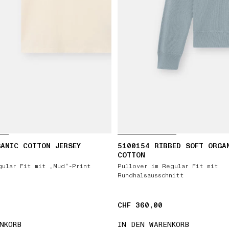
ANIC COTTON JERSEY
5100154 RIBBED SOFT ORGA
COTTON
gular Fit mit „Mud“-Print
Pullover im Regular Fit mit
Rundhalsausschnitt
CHF 360,00
CHF 360,00
NKORB
IN DEN WARENKORB