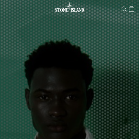
Stone Island Online Store
NAVIGATION.ARIA.GOTOMAINCONTENT
NAVIGATION.ARIA.
LABEL.SHOPPINGCOUNTRY
SCHWEIZ