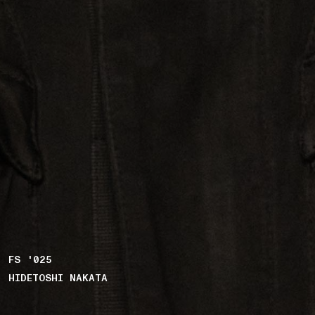
FS '025
HIDETOSHI NAKATA