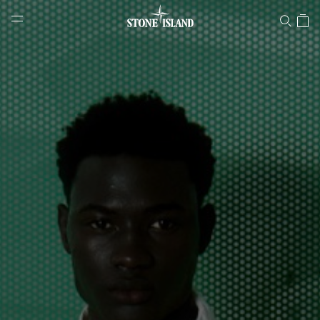
Stone Island Online Store
NAVIGATION.ARIA.GOTOMAINCONTENT
NAVIGATION.ARIA.
LABEL.SHOPPINGCOUNTRY
SCHWEIZ